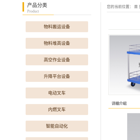
产品分类
您的当前位置：
首 
Product
物料搬运设备
物料堆高设备
高空作业设备
升降平台设备
电动叉车
详细介绍
内燃叉车
智能自动化