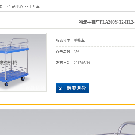
页
>>
产品中心
>>
手推车
物流手推车PLA200Y-T2-HL2-
所属分类：
手推车
点击次数：
356
发布日期：
2017/05/19