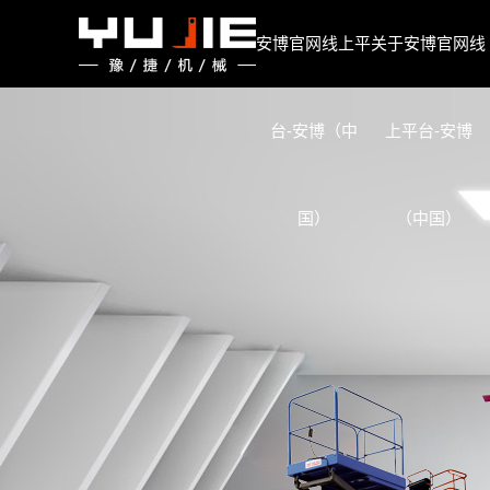
安博官网线上平台
安博官网线上平
关于安博官网线
台-安博（中
上平台-安博
国）
（中国）