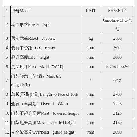
1
型号Model
UNIT
FY35B-R1
Gasoline/LPG汽
2
动力形式Power type
油
3
额定载荷Rated capacity
kg
3500
4
载荷中心距Load center
mm
500
5
起升高度Lift height
mm
3000
6
货叉尺寸Fork size(L*W*T)
mm
1070×125×50
门架倾角（前/后）Mast tilt
7
°
6/12
range(F/R)
8
总长(不带货叉)Length to face of fork
mm
2700
9
全宽（车架处）Overall Width
mm
1225
10
门架不起升高度Mast lowered height
mm
2125
11
门架起升高度Mast extended height
mm
4150
12
安全架高度Overhead guard height
mm
2090