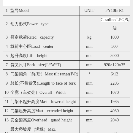
1
型号Model
UNIT
FY10B-R1
Gasoline/LPG汽
2
动力形式Power type
油
3
额定载荷Rated capacity
kg
1000
4
载荷中心距Load center
mm
500
5
起升高度Lift height
mm
3000
7
货叉尺寸Fork size(L*W*T)
mm
920×120×35
8
门架倾角（前/后）Mast tilt range(F/R)
°
6/12
9
总长(不带货叉)Length to face of fork
mm
2205
10
全宽（车架处）Overall Width
mm
1070
11
门架不起升高度Mast lowered height
mm
1985
12
门架起升高度Mast extended height
mm
4030
13
安全架高度Overhead guard height
mm
2040
最大爬坡度（满载）Max.