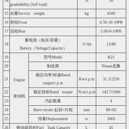
14
%
20
gradeability (full load)
15
自重Service weight
kg
4100
16
前轮Front
6.50-10-10PR
17
后轮Rear
5.00-8-10PR
蓄电池（电压/容量）
18
V/Ah
12/80
Battery（Voltage/Capacity）
19
型号Model
K21
20
制造商
Nissan尼桑
额定功率/转速Rated
21
Kw/r.p.m
31.2/2250
Engine
output/r.p.m
22
额定扭矩Rated torque
N.m/r.p.m
143.7/1600
发动机
23
汽缸数量
4
24
Bore×stroke 缸径×行程
mm
89×83
25
排量Displacement
cc
2065
26
燃油箱容积Fucl Tank Capacity
L
45