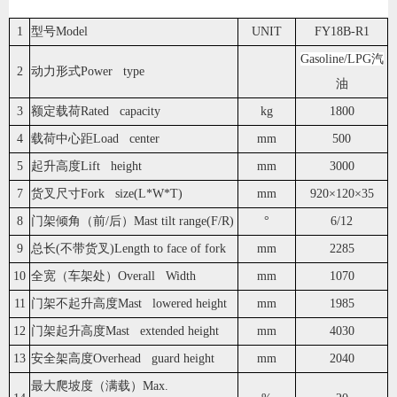
1
型号Model
UNIT
FY18B-R1
Gasoline/LPG汽
2
动力形式Power type
油
3
额定载荷Rated capacity
kg
1800
4
载荷中心距Load center
mm
500
5
起升高度Lift height
mm
3000
7
货叉尺寸Fork size(L*W*T)
mm
920×120×35
8
门架倾角（前/后）Mast tilt range(F/R)
°
6/12
9
总长(不带货叉)Length to face of fork
mm
2285
10
全宽（车架处）Overall Width
mm
1070
11
门架不起升高度Mast lowered height
mm
1985
12
门架起升高度Mast extended height
mm
4030
13
安全架高度Overhead guard height
mm
2040
最大爬坡度（满载）Max.