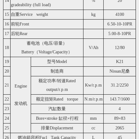
14
%
20
gradeability (full load)
15
自重Service weight
kg
4100
16
前轮Front
6.50-10-10PR
17
后轮Rear
5.00-8-10PR
蓄电池（电压/容量）
18
V/Ah
12/80
Battery（Voltage/Capacity）
19
型号Model
K21
20
制造商
Nissan尼桑
额定功率/转速Rated
21
Kw/r.p.m
31.2/2250
Engine
output/r.p.m
22
额定扭矩Rated torque
N.m/r.p.m
143.7/1600
发动机
23
汽缸数量
4
24
Bore×stroke 缸径×行程
mm
89×83
25
排量Displacement
cc
2065
26
燃油箱容积Fucl Tank Capacity
L
45