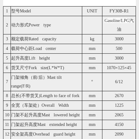
1
型号Model
UNIT
FY30B-R1
Gasoline/LPG汽
2
动力形式Power type
油
3
额定载荷Rated capacity
kg
3000
4
载荷中心距Load center
mm
500
5
起升高度Lift height
mm
3000
6
货叉尺寸Fork size(L*W*T)
mm
1070×125×45
门架倾角（前/后）Mast tilt
7
°
6/12
range(F/R)
8
总长(不带货叉)Length to face of fork
mm
2670
9
全宽（车架处）Overall Width
mm
1225
10
门架不起升高度Mast lowered height
mm
2065
11
门架起升高度Mast extended height
mm
4150
12
安全架高度Overhead guard height
mm
2090