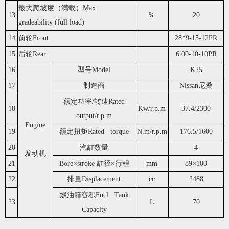
最大爬坡度（满载）Max.
13
%
20
gradeability (full load)
14
前轮Front
28*9-15-12PR
15
后轮Rear
6.00-10-10PR
16
型号Model
K25
17
制造商
Nissan尼桑
额定功率/转速Rated
18
Kw/r.p.m
37.4/2300
output/r.p.m
Engine
19
额定扭矩Rated torque
N.m/r.p.m
176.5/1600
20
汽缸数量
4
发动机
21
Bore×stroke 缸径×行程
mm
89×100
22
排量Displacement
cc
2488
燃油箱容积Fucl Tank
23
L
70
Capacity