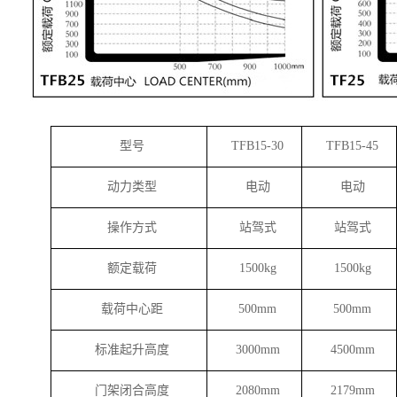
型号
TFB15-30
TFB15-45
动力类型
电动
电动
操作方式
站驾式
站驾式
额定载荷
1500kg
1500kg
载荷中心距
500mm
500mm
标准起升高度
3000mm
4500mm
门架闭合高度
2080mm
2179mm