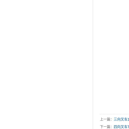
上一篇：
三向叉车1
下一篇：
四向叉车TF