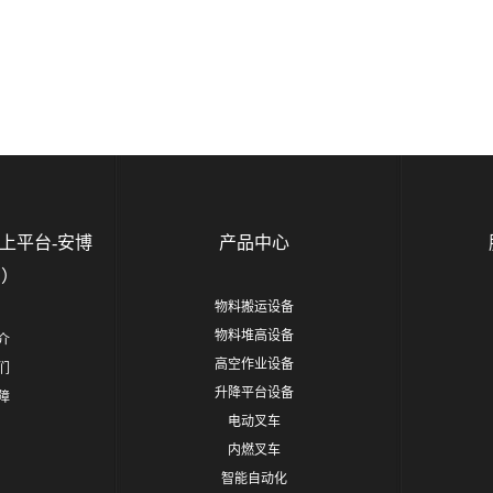
上平台-安博
产品中心
国）
物料搬运设备
物料堆高设备
介
高空作业设备
们
升降平台设备
障
电动叉车
内燃叉车
智能自动化