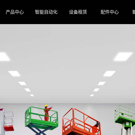
产品中心
智能自动化
设备租赁
配件中心