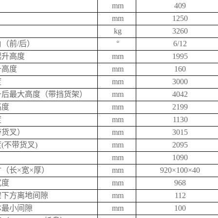
mm
409
mm
1250
kg
3260
（前/后）
°
6/12
起升高度
mm
1995
升高度
mm
160
度
mm
3000
升后最大高度（带挡货架）
mm
4042
高度
mm
2199
度
mm
1130
带货叉）
mm
3015
(不带货叉)
mm
2095
mm
1090
（长×宽×厚）
mm
920×100×40
宽度
mm
968
架下方离地间隙
mm
112
体最小间隙
mm
100