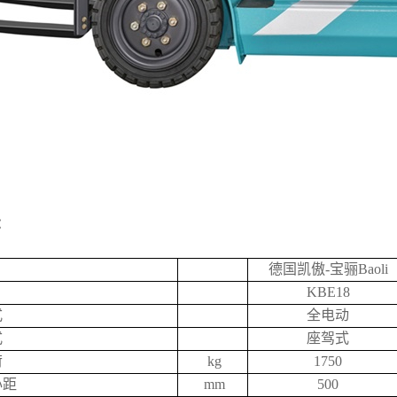
：
德国凯傲-宝骊Baoli
KBE18
式
全电动
式
座驾式
荷
kg
1750
心距
mm
500