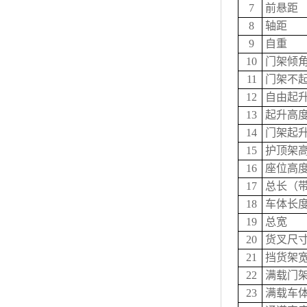
7
前悬距
8
轴距
9
自重
10
门架倾角
11
门架不
12
自由起
13
起升高
14
门架起
15
护顶架
16
座位高
17
总长（
18
车体长度
19
总宽
20
货叉尺寸
21
挡货架
22
满载门
23
满载车