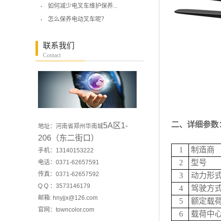
如何减少电叉车维护保养...
怎么保养电动叉车呢？
联系我们
Contact
二、
详细参数
5A区1-
地址：河南省郑州华南城
206（东二街口）
1
制造商
手机：13140153222
2
型号
电话：0371-62657591
传真：0371-62657592
3
动力形
Q Q ：3573146179
4
驾驶方
邮箱: hnyjjx@126.com
5
额定载
官网：
towncolor.com
6
载荷中