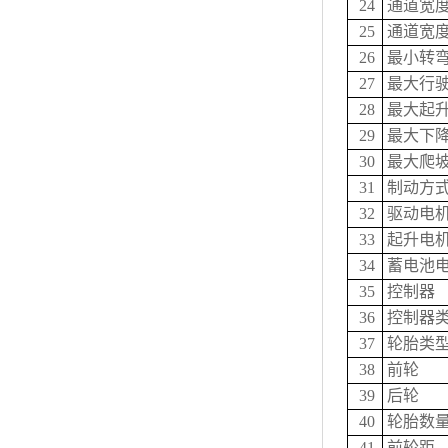
24
通道宽度（
25
通道宽度（
26
最小转
27
最大行驶
28
最大起升
29
最大下降
30
最大爬坡
31
制动方
32
驱动电
33
起升电
34
蓄电池电
35
控制器
36
控制器
37
轮胎类
38
前轮
39
后轮
40
轮胎数量
41
前轮距