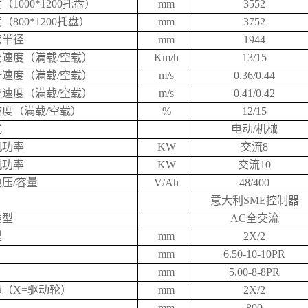
1000*1200托盘）
mm
3552
800*1200托盘）
mm
3752
弯半径
mm
1944
速度（满载/空载）
Km/h
13/15
速度（满载/空载）
m/s
0.36/0.44
速度（满载/空载）
m/s
0.41/0.42
度（满载/空载）
%
12/15
式
电动/机械
机功率
KW
交流8
机功率
KW
交流10
压/容量
V/Ah
48/400
意大利SME控制器
类型
AC全交流
型
mm
2X/2
mm
6.50-10-10PR
mm
5.00-8-8PR
（X=驱动轮）
mm
2X/2
mm
800