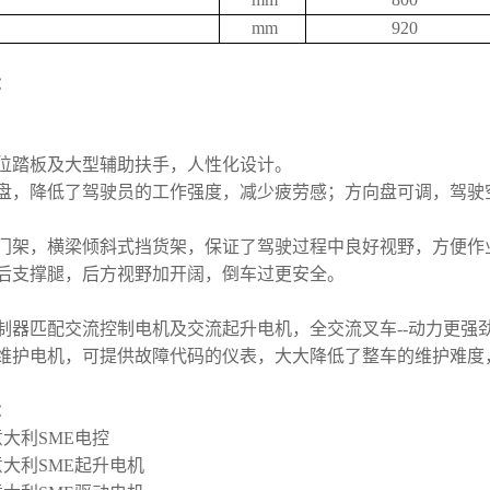
mm
920
：
低位踏板及大型辅助扶手，人性化设计。
向盘，降低了驾驶员的工作强度，减少疲劳感；方向盘可调，驾驶
野门架，横梁倾斜式挡货架，保证了驾驶过程中良好视野，方便作
形后支撑腿，后方视野加开阔，倒车过更安全。
制器匹配交流控制电机及交流起升电机，全交流叉车--动力更强
免维护电机，可提供故障代码的仪表，大大降低了整车的维护难度
：
大利SME电控
意大利SME起升电机