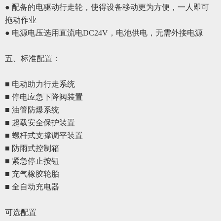
●
配备的电驱动行走轮，使得设备移动更为方便，一人即可
拖动作业
●
电源电压选用直流电
DC24V，电池供电，无需外接电源
五、
标准配置
：
■ 电动助力行走
系统
■ 停电应急下降阀装置
■ 油管防爆系统
■ 超载安全保护装置
■ 螺杆式支撑调平装置
■ 防雨式控制箱
■ 紧急停止按钮
■ 充气橡胶轮胎
■ 全自动充电器
可选配置