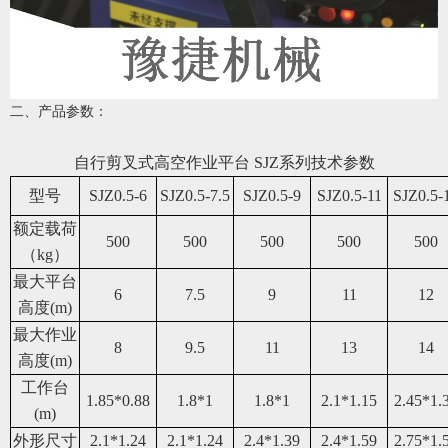
二、产品参数：
自行剪叉式高空作业平台
SJZ系列
技术参数
型号
SJ
Z
0.5-6
SJ
Z
0.5-7.5
SJ
Z
0.5-9
SJ
Z
0.5-11
SJ
Z
0.5-
额定载荷
50
0
50
0
50
0
50
0
50
0
（kg）
最大
平台
6
7.5
9
11
12
高度(m)
最大
作业
8
9.5
11
13
14
高度(m)
工作台
1.85*0.88
1.8*1
1.8*1
2.1*1.15
2.45*1.
(m)
外形尺寸
2.
1
*1.2
4
2.
1
*1.2
4
2.
4
*1.
39
2.
4
*1.
59
2.
75
*1.