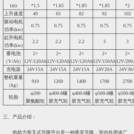
(m)
*1.
5
*1.
6
5
*1.
85
*1.
8
5
*
2
上升速度
49
6
5
82
92
1
02
驱动电机
0.75
0.75
0.75
0.75
0.75
功率
(kw)
起升
电机
2.2
2.2
2.2
3
3
功率(kw)
蓄电池
2
×
2
×
2
×
2
×
2
×
（
V/Ah
）
12
V/
1
2
0
Ah
12
V/
1
2
0
Ah
12
V/
1
2
0
Ah
12
V/
150
Ah
12
V/
20
0
充电器
24V15A
24V15A
24V15A
24V20A
24V30
整机重量
91
0
1
26
0
1
4
00
1
70
0
2
70
0
（kg）
φ
200
φ
400-8橡
φ
400-8橡
φ
500-8橡
φ
500-
轮胎
聚氨酯轮
胶充气轮
胶充气轮
胶充气轮
胶充气
三、
产品介绍：
电助力
剪叉式升降平台是一种垂直升降，室内外用途广