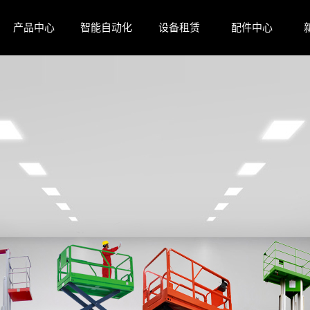
产品中心
智能自动化
设备租赁
配件中心