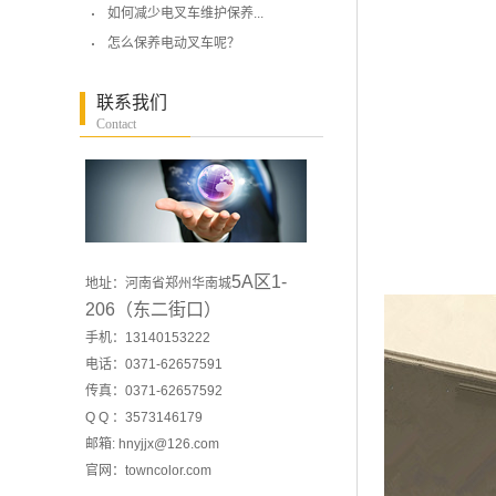
如何减少电叉车维护保养...
怎么保养电动叉车呢？
联系我们
Contact
5A区1-
地址：河南省郑州华南城
206（东二街口）
手机：13140153222
电话：0371-62657591
传真：0371-62657592
Q Q ：3573146179
邮箱: hnyjjx@126.com
官网：
towncolor.com