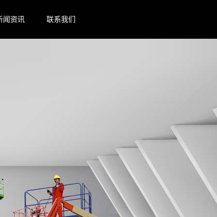
新闻资讯
联系我们