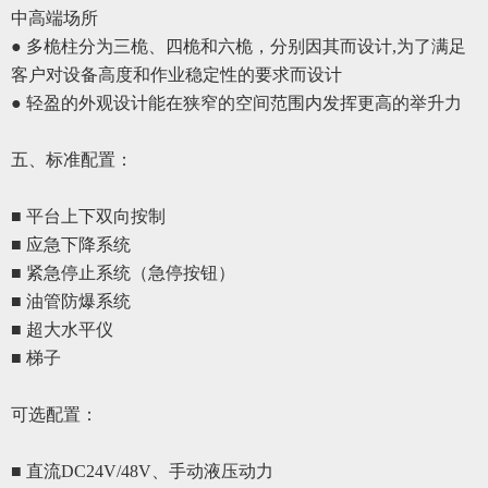
中高端场所
● 多桅柱分为三桅、四桅和六桅，分别因其而设计,为了满足
客户对设备高度和作业稳定性的要求而设计
●
轻盈的外观设计能在
狭窄
的空间范围内发挥
更
高的举升力
五、
标准配置
：
■ 平台上下双向按制
■ 应急下降系统
■ 紧急停止系统
（
急停按钮
）
■ 油管防爆系统
■ 超大水平仪
■ 梯子
可选配置
：
■
直流
DC24V/48V
、
手动液压动力