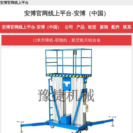
安博官网线上平台
安博官网线上平台-安博（中国）
安博官网线上平台-安博（中国）
公司
产品
租赁
新闻
配件
联系
12米升降机-双桅柱，航空航天铝合金