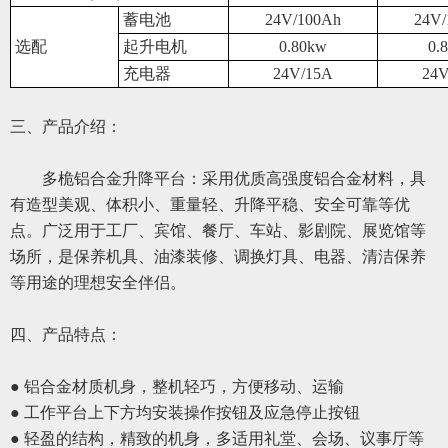
蓄电池
24V/100Ah
24V/
选配
起升电机
0.80kw
0.
充电器
24V/15A
24V
三、产品介绍：
多
桅铝合金升降平台：采用优质高强度铝合金材料，具
有造型美观、体积小、重量轻、升降平稳、安全可靠等优
点。广泛用于工厂、宾馆、餐厅、车站、影剧院、展览馆等
场所，是保养机具、油漆装修、调换灯具、电器、清洁保养
等用途的
理想
安全伴侣。
四、
产品特点：
● 铝合金材质机身，整机轻巧，方便移动、运输
● 工作平台上下方均安装操作按钮及应急停止按钮
● 轻盈的结构，精致的机身，多适用礼堂、会场、议事厅等