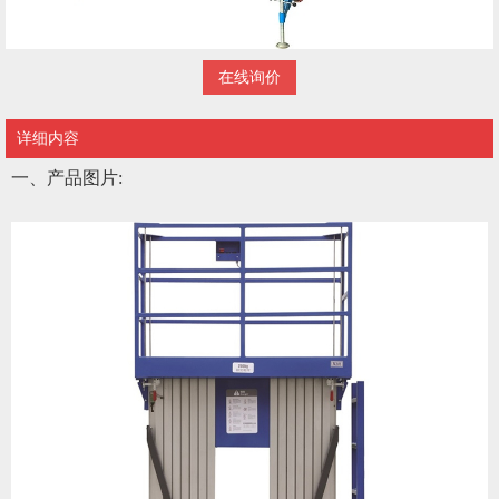
在线询价
详细内容
一、产品图片
: