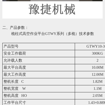
二、产品参数：
桅柱式高空作业平台
GTWY系列（多桅）
技术参数
产品型号
GTWY10-3
安全工作载荷
300KG
允许载人数
2
最大平台高度
10.00M
最大工作高度
12.00M
整机长度 C
1.82M
整机宽度
W
1.1M
整机高度 HO
2.05M
工作平台尺寸
1.43×0.88