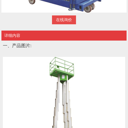
在线询价
详细内容
一、产品图片
: