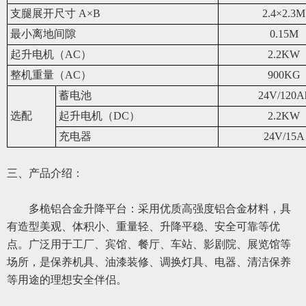
支腿展开尺寸 A×B
2.4×2.3M
最小离地间隙
0.15M
起升电机（AC）
2.2KW
整机重量（AC）
900KG
蓄电池
24V/120A
选配
起升电机（DC）
2.2KW
充电器
24V/15A
三、产品介绍：
多
桅铝合金升降平台：采用优质高强度铝合金材料，具
有造型美观、体积小、重量轻、升降平稳、安全可靠等优
点。广泛用于工厂、宾馆、餐厅、车站、影剧院、展览馆等
场所，是保养机具、油漆装修、调换灯具、电器、清洁保养
等用途的
理想
安全伴侣。