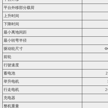
平台外移部分载荷
上升时间
下降时间
最小离地间距
最小转弯半径
驱动轮尺寸
Φ
前轮
行驶速度
蓄电池
2
举升电机
行走电机
2
充电器
整机重量