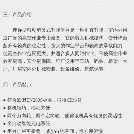
三、
产品介绍：
迷你型移动
剪叉式升降平台是一种垂直升降，室内外用
途广泛的高空作业专用设备。它的剪叉机械结构，使升降台
起升有较高的稳定性，宽大的作业平台和较高的承载能力，
使高空作业范围更大、并适合多人同时作业。它使高空作业
效率更高，安全更保障。可广泛用于车站、码头、桥梁、大
厅、厂房室内外机械安装、设备维修、建筑保养。
四、产品特点：
● 符合欧盟EN280S标准，取得CE认证
● 整机轻巧，移动方便
● 两个万向轮，两个定向轮，使得该机具有优良的灵活性
● 全自动智能充电系统
● 平台护栏可折叠，减少占地空间，也方便运输