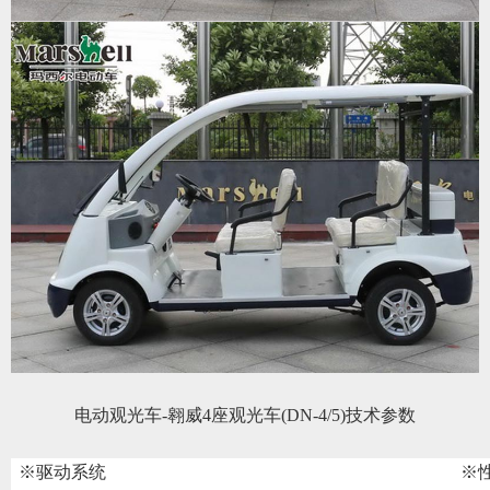
电动观光车-翱威4座观光车(DN-4/5)技术参数
※驱动系统
※