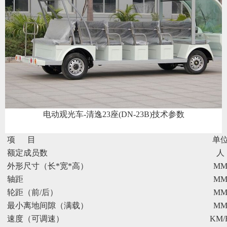
电动观光车-清逸23座(DN-23B)技术参数
项 目
单
额定成员数
人
外形尺寸（长*宽*高）
M
轴距
M
轮距（前/后）
M
最小离地间隙（满载）
M
速度（可调速）
KM/