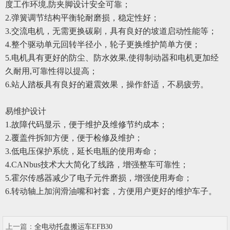
度工作环境,防夹脚设计安全可靠；
2.
弹簧调节结构平衡轮耐磨损，稳定性好；
3.
交流电机，无需更换碳刷，具有良好的坡道启动性能等；
4.
整个驱动单元回转半径小，轮子更换维护简单方便；
5.
电机具有更好的防尘、防水效果,使得制动器和电机更加经
久耐用,可靠性得以提高；
6.
站人踏板具有良好的避震效果，操作舒适，不易疲劳。
易维护设计
1.
故障代码显示，便于维护及维修节约成本；
2.
覆盖件拆卸方便，便于检修及维护；
3.
低电压保护系统，延长电瓶的使用寿命；
4.CANbus
技术大大简化了线路，增强整车可靠性；
5.
霍尔传感器减少了电子元件磨损，增强使用寿命；
6.
转动轴上加润滑油嘴和衬套，方便用户更好的维护车子。
上一篇：
全电动托盘搬运车EFB30