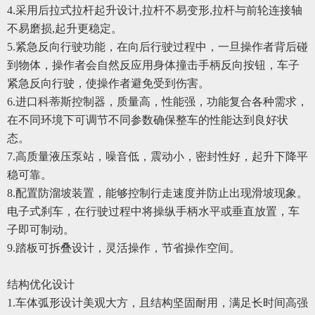
4.
采用后拉式拉杆起升设计,拉杆不易变形,拉杆与前轮连接轴
不易磨损,起升更稳定。
5.
紧急反向行驶功能，在向后行驶过程中，一旦操作者背后碰
到物体，操作者会自然反应用身体撞击手柄反向按钮，车子
紧急反向行驶，使操作者避免受到伤害。
6.
进口科蒂斯控制器，质量高，性能强，功能复合各种需求，
在不同环境下可调节不同参数确保整车的性能达到良好状
态。
7.
高质量液压泵站，噪音低，震动小，密封性好，起升下降平
稳可靠。
8.
配置防溜坡装置，能够控制行走速度并防止出现滑坡现象。
电子式刹车，在行驶过程中将操纵手柄水平或垂直放置，车
子即可制动。
9.
踏板可拆叠设计，灵活操作，节省操作空间。
结构优化设计
1.
车体弧形设计美观大方，且结构坚固耐用，满足长时间高强