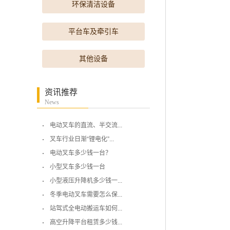
环保清洁设备
平台车及牵引车
其他设备
资讯推荐
News
电动叉车的直流、半交流...
叉车行业日渐“锂电化”...
电动叉车多少钱一台？
小型叉车多少钱一台
小型液压升降机多少钱一...
冬季电动叉车需要怎么保...
站驾式全电动搬运车如何...
高空升降平台租赁多少钱...