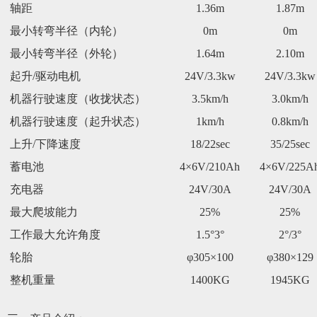
轴距
1.36m
1.87m
最小转弯半径（内轮）
0m
0m
最小转弯半径（外轮）
1.64m
2.10m
起升/驱动电机
24V/3.3kw
24V/3.3kw
机器行驶速度（收拢状态）
3.
5
km/h
3.0km/h
机器行驶速度（起升状态）
1
km/h
0.8
km/h
上升/下降速度
18/22sec
35/25sec
蓄电池
4×6V/210Ah
4×6V/225A
充电器
24V/30A
24V/30A
最大爬坡能力
25%
25%
工作最大允许角度
1.5°3°
2°/3°
轮胎
φ305×100
φ380×129
整机重量
1400KG
1945KG