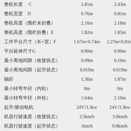
整机长度
C
1.81m
2.43m
整机宽度 D
0.76m
0.81m
整机高度（围栏未折叠）
2.16m
2.18m
整机高度（围栏折叠）E
1.82m
1.85m
工作平台尺寸（长×宽）F
1.67m×0.74m
2.27m×0.81
平台延伸尺寸G
0.90m
0.90m
最小离地间隙（收拢状态）
0.09m
0.10m
最小离地间隙（起升状态）
0.019m
0.019m
轴距
1.36m
1.87m
最小转弯半径（内轮）
0m
0m
最小转弯半径（外轮）
1.64m
2.10m
起升/驱动电机
24V/3.3kw
24V/3.3kw
机器行驶速度（收拢状态）
3.
5
km/h
3.0km/h
机器行驶速度（起升状态）
1
km/h
0.8
km/h