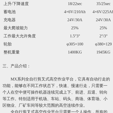
上升/下降速度
18/22sec
35/25sec
蓄电池
4×6V/210Ah
4×6V/225A
充电器
24V/30A
24V/30A
最大爬坡能力
25%
25%
工作最大允许角度
1.5°3°
2°/3°
轮胎
φ305×100
φ380×129
整机重量
1400KG
1945KG
三、产品介绍：
MX系列全自行剪叉式高空作业平台，它具有自动行走的
功能，能够在不同工作状态下，快速、慢速行走，只需要一
个人在空中便可操作机器连续完成上下、前进、后退、转向
等工作。特别适用于机场、车站、码头、商场、体育场、小
区物业、厂矿车间等较大范围的高空连续作业。
全自行剪叉式高空作业平台只需要一个人操作，所有的