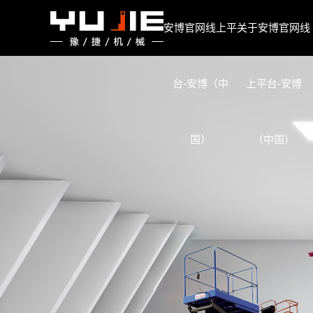
安博官网线上平台
安博官网线上平
关于安博官网线
台-安博（中
上平台-安博
国）
（中国）