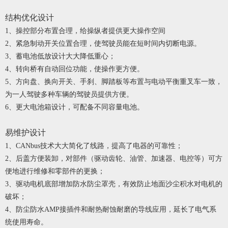
结构优化设计
1、操控部分布置合理，给操纵者提供更大操作空间
2、紧急制动开关位置合理，使驾驶员能在短时间内切断电源。
3、蓄电池低放设计大大降低重心；
4、转向桥有自动回位功能，使操作更方便。
5、方向盘、换向开关、手刹、脚踏板等布置与电动平衡重叉车一致，
为一人驾驶多种车辆的驾驶员提供方便。
6、更大电池箱设计，可配备不同容量电池。
易维护设计
1、CANbus技术大大简化了线路，提高了电器的可靠性；
2、后盖方便装卸，对部件（驱动齿轮、油管、加速器、电控等）可方
便地进行维修和零部件的更换；
3、驱动电机底部增加防水防尘罩壳，有效防止地面沙尘积水对电机的
破坏；
4、防尘防水AMP接插件和耐热耐蚀耐磨的导线应用，延长了电气系
统使用寿命。