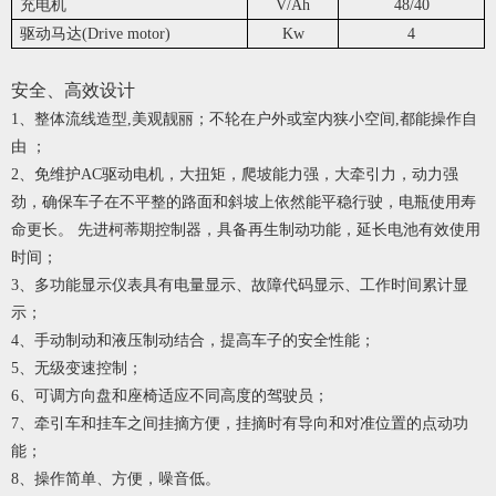
充电机
V/Ah
48/40
驱动马达(Drive motor)
Kw
4
安全、高效设计
1、整体流线造型,美观靓丽；不轮在户外或室内狭小空间,都能操作自
由 ；
2、免维护AC驱动电机，大扭矩，爬坡能力强，大牵引力，动力强
劲，确保车子在不平整的路面和斜坡上依然能平稳行驶，电瓶使用寿
命更长。 先进柯蒂期控制器，具备再生制动功能，延长电池有效使用
时间；
3、多功能显示仪表具有电量显示、故障代码显示、工作时间累计显
示；
4、手动制动和液压制动结合，提高车子的安全性能；
5、无级变速控制；
6、可调方向盘和座椅适应不同高度的驾驶员；
7、牵引车和挂车之间挂摘方便，挂摘时有导向和对准位置的点动功
能；
8、操作简单、方便，噪音低。