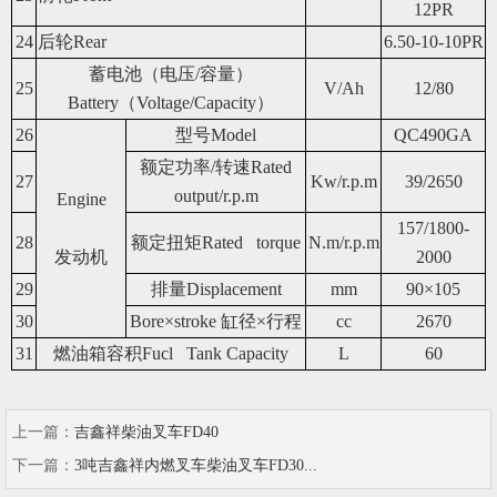
12PR
24
后轮Rear
6.50-10-10PR
蓄电池（电压/容量）
25
V/Ah
12/80
Battery（Voltage/Capacity）
26
型号Model
QC490GA
额定功率/转速Rated
27
Kw/r.p.m
39/2650
output/r.p.m
Engine
157/1800-
28
额定扭矩Rated torque
N.m/r.p.m
发动机
2000
29
排量Displacement
mm
90×105
30
Bore×stroke 缸径×行程
cc
2670
31
燃油箱容积Fucl Tank Capacity
L
60
上一篇：
吉鑫祥柴油叉车FD40
下一篇：
3吨吉鑫祥内燃叉车柴油叉车FD30...