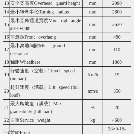
13
安全架高度Overhead guard height
mm
2090
14
最小转弯半径Turning radius
mm
2600
最小直角通道宽度Min. right angle
15
mm
2630
aisle width
16
前悬距Front overhang
mm
480
最小离地间隙Min. ground
17
mm
110
clearance
18
轴距Wheelbase
mm
1800
行驶速度（空载）Travel speed
19
Km/h
19
(unload)
起升速度（满载）Lift speed (full
20
mm/s
350
load)
最大爬坡度（满载）Max.
21
%
20
gradeability (full load)
22
自重Service weight
kg
4600
28×9-15-
23
前轮Front