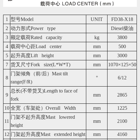
1
型号Model
UNIT
FD38-X18
2
动力形式Power type
Diesel柴油
3
额定载荷Rated capacity
kg
3800
4
载荷中心距Load center
mm
500
5
起升高度Lift height
mm
3000
7
货叉尺寸Fork size(L*W*T)
mm
1070×125×50
门架倾角（前/后）Mast tilt
8
°
6/12
range(F/R)
总长(不带货叉)Length to face of
9
mm
2865
fork
10
全宽（车架处）Overall Width
mm
1225
门架不起升高度Mast lowered
11
mm
2100
height
12
门架起升高度Mast extended height
mm
4160