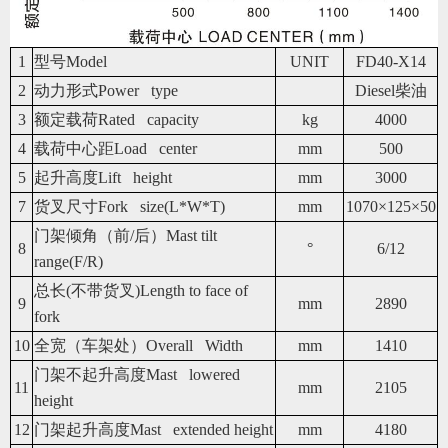
1
型号Model
UNIT
FD40-X14
2
动力形式Power type
Diesel柴油
3
额定载荷Rated capacity
kg
4000
4
载荷中心距Load center
mm
500
5
起升高度Lift height
mm
3000
7
货叉尺寸Fork size(L*W*T)
mm
1070×125×50
门架倾角（前/后）Mast tilt
8
°
6/12
range(F/R)
总长(不带货叉)Length to face of
9
mm
2890
fork
10
全宽（车架处）Overall Width
mm
1410
门架不起升高度Mast lowered
11
mm
2105
height
12
门架起升高度Mast extended height
mm
4180