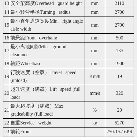
13
安全架高度Overhead guard height
mm
2110
14
最小转弯半径Turning radius
mm
2700
最小直角通道宽度Min. right angle
15
mm
2700
aisle width
16
前悬距Front overhang
mm
500
最小离地间隙Min. ground
17
mm
135
clearance
18
轴距Wheelbase
mm
1900
行驶速度（空载）Travel speed
19
Km/h
19
(unload)
起升速度（满载）Lift speed (full
20
mm/s
320
load)
最大爬坡度（满载）Max.
21
%
20
gradeability (full load)
22
自重Service weight
kg
5270
23
前轮Front
250-15-16PR