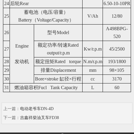
24
后轮Rear
6.50-10-10PR
蓄电池（电压/容量）
25
V/Ah
12/80
Battery（Voltage/Capacity）
A498BPG-
26
型号Model
520
额定功率/转速Rated
Engine
27
Kw/r.p.m
45/2500
output/r.p.m
28
发动机
额定扭矩Rated torque
N.m/r.p.m
193/1800
29
排量Displacement
mm
98×105
30
Bore×stroke 缸径×行程
cc
3170
31
燃油箱容积Fucl Tank Capacity
L
60
上一篇：
电动老爷车DN-4D
下一篇：
吉鑫祥柴油叉车FD38