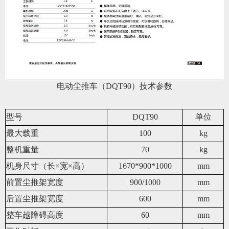
电动尘推车（DQT90）技术参数
型号
DQT90
单位
最大载重
100
kg
整机重量
70
kg
机身尺寸（长×宽×高）
1670*900*1000
mm
前置尘推架宽度
900/1000
mm
后置尘推架宽度
600
mm
整车越障碍高度
60
mm