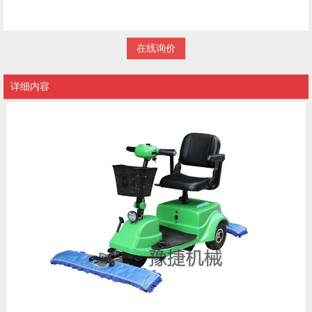
在线询价
详细内容