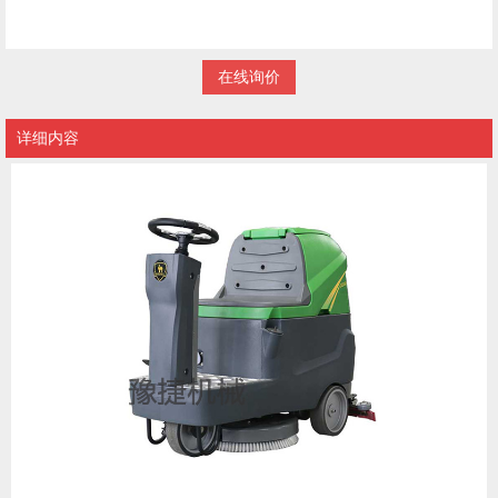
在线询价
详细内容