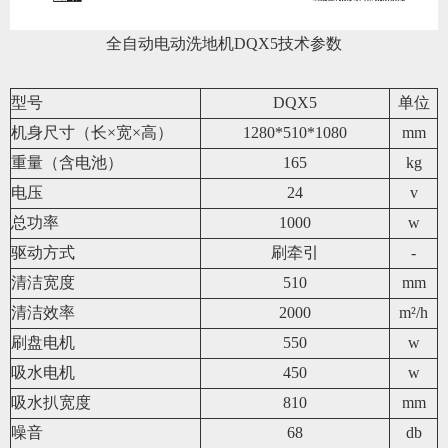
全自动电动洗地机DQX5技术参数
型号
DQX5
单位
机身尺寸（长×宽×高）
1280*510*1080
mm
重量（含电池）
165
kg
电压
24
v
总功率
1000
w
驱动方式
刷牵引
-
清洁宽度
510
mm
清洁效率
2000
m²/h
刷盘电机
550
w
吸水电机
450
w
吸水扒宽度
810
mm
噪音
68
db