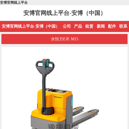
安博官网线上平台
安博官网线上平台-安博（中国）
安博官网线上平台-安博（中国）
公司
产品
租赁
新闻
配件
联系
永恒力EJE M15