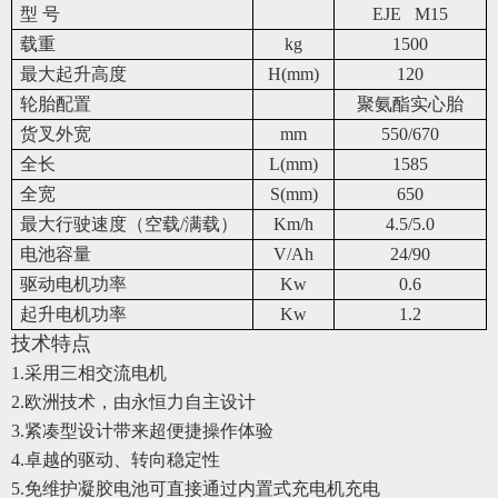
型 号
EJE M15
载重
kg
1500
最大起升高度
H(mm)
120
轮胎配置
聚氨酯实心胎
货叉外宽
mm
550/670
全长
L(mm)
1585
全宽
S(mm)
650
最大行驶速度（空载/满载）
Km/h
4.5/5.0
电池容量
V/Ah
24/90
驱动电机功率
Kw
0.6
起升电机功率
Kw
1.2
技术特点
1.
采用三相交流电机
2.
欧洲技术，由永恒力自主设计
3.
紧凑型设计带来超便捷操作体验
4.
卓越的驱动、转向稳定性
5.
免维护凝胶电池可直接通过内置式充电机充电