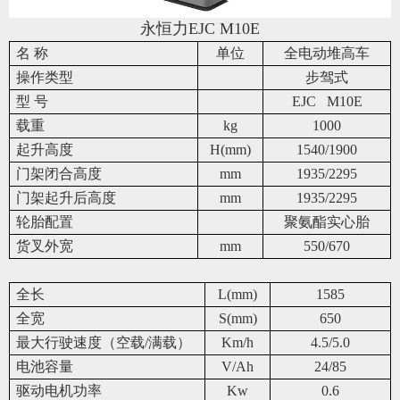
永恒力EJC M10E
名 称
单位
全电动堆高车
操作类型
步驾式
型 号
EJC M10E
载重
kg
1000
起升高度
H(mm)
1540/1900
门架闭合高度
mm
1935/2295
门架起升后高度
mm
1935/2295
轮胎配置
聚氨酯实心胎
货叉外宽
mm
550/670
全长
L(mm)
1585
全宽
S(mm)
650
最大行驶速度（空载/满载）
Km/h
4.5/5.0
电池容量
V/Ah
24/85
驱动电机功率
Kw
0.6