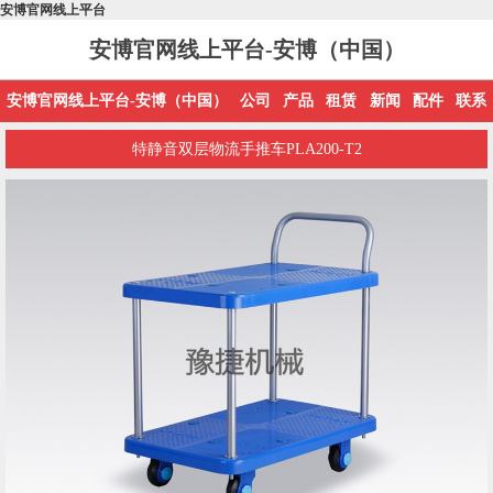
安博官网线上平台
安博官网线上平台-安博（中国）
安博官网线上平台-安博（中国）
公司
产品
租赁
新闻
配件
联系
特静音双层物流手推车PLA200-T2