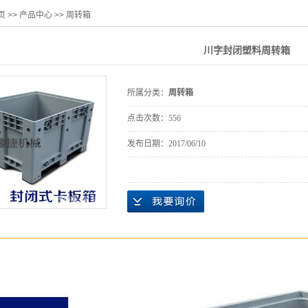
页
>>
产品中心
>>
周转箱
川字封闭塑料周转箱
所属分类：
周转箱
点击次数：
556
发布日期：
2017/06/10