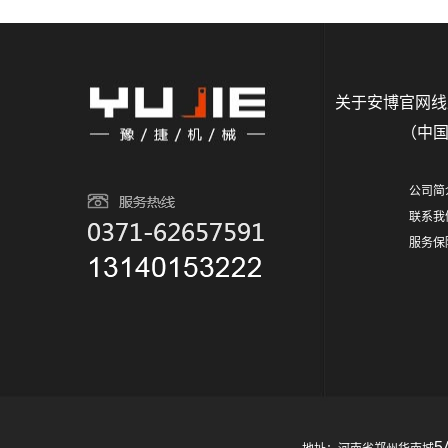
关于安博官网线
（中
公司简
联系我
服务保
5