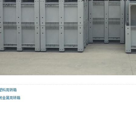
塑料周转箱
闭金属周转箱