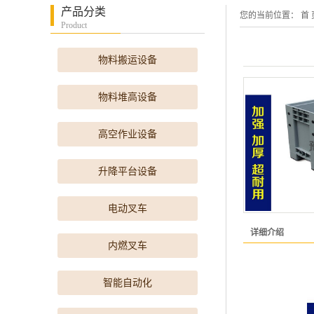
产品分类
您的当前位置：
首 
Product
物料搬运设备
物料堆高设备
高空作业设备
升降平台设备
电动叉车
详细介绍
内燃叉车
智能自动化