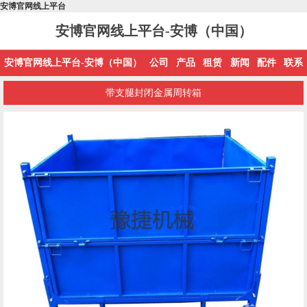
安博官网线上平台
安博官网线上平台-安博（中国）
安博官网线上平台-安博（中国）
公司
产品
租赁
新闻
配件
联系
带支腿封闭金属周转箱