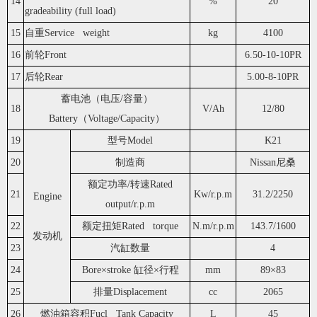
14
%
20
gradeability (full load)
15
自重Service weight
kg
4100
16
前轮Front
6.50-10-10PR
17
后轮Rear
5.00-8-10PR
蓄电池（电压/容量）
18
V/Ah
12/80
Battery（Voltage/Capacity）
19
型号Model
K21
20
制造商
Nissan尼桑
额定功率/转速Rated
21
Kw/r.p.m
31.2/2250
Engine
output/r.p.m
22
额定扭矩Rated torque
N.m/r.p.m
143.7/1600
发动机
23
汽缸数量
4
24
Bore×stroke 缸径×行程
mm
89×83
25
排量Displacement
cc
2065
26
燃油箱容积Fucl Tank Capacity
L
45