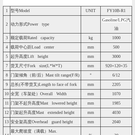
1
型号Model
UNIT
FY10B-R1
Gasoline/LPG汽
2
动力形式Power type
油
3
额定载荷Rated capacity
kg
1000
4
载荷中心距Load center
mm
500
5
起升高度Lift height
mm
3000
7
货叉尺寸Fork size(L*W*T)
mm
920×120×35
8
门架倾角（前/后）Mast tilt range(F/R)
°
6/12
9
总长(不带货叉)Length to face of fork
mm
2205
10
全宽（车架处）Overall Width
mm
1070
11
门架不起升高度Mast lowered height
mm
1985
12
门架起升高度Mast extended height
mm
4030
13
安全架高度Overhead guard height
mm
2040
最大爬坡度（满载）Max.