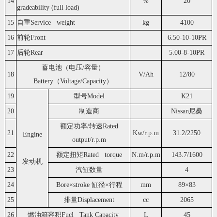
14
%
20
gradeability (full load)
15
自重Service weight
kg
4100
16
前轮Front
6.50-10-10PR
17
后轮Rear
5.00-8-10PR
蓄电池（电压/容量）
18
V/Ah
12/80
Battery（Voltage/Capacity）
19
型号Model
K21
20
制造商
Nissan尼桑
额定功率/转速Rated
21
Kw/r.p.m
31.2/2250
Engine
output/r.p.m
22
额定扭矩Rated torque
N.m/r.p.m
143.7/1600
发动机
23
汽缸数量
4
24
Bore×stroke 缸径×行程
mm
89×83
25
排量Displacement
cc
2065
26
燃油箱容积Fucl Tank Capacity
L
45