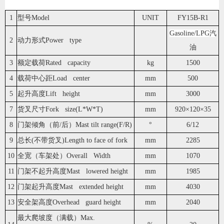
1
型号Model
UNIT
FY15B-R1
Gasoline/LPG汽
2
动力形式Power type
油
3
额定载荷Rated capacity
kg
1500
4
载荷中心距Load center
mm
500
5
起升高度Lift height
mm
3000
7
货叉尺寸Fork size(L*W*T)
mm
920×120×35
8
门架倾角（前/后）Mast tilt range(F/R)
°
6/12
9
总长(不带货叉)Length to face of fork
mm
2285
10
全宽（车架处）Overall Width
mm
1070
11
门架不起升高度Mast lowered height
mm
1985
12
门架起升高度Mast extended height
mm
4030
13
安全架高度Overhead guard height
mm
2040
最大爬坡度（满载）Max.