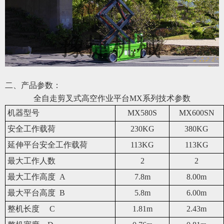
二、产品参数：
全自走剪叉式高空作业平台
MX系
列技术参数
机器型号
MX580S
MX600SN
安全工作载荷
230KG
380KG
延伸平台安全工作载荷
113KG
113KG
最大工作人数
2
2
最大工作
高
度 A
7.8m
8.00m
最大平台
高
度 B
5.8m
6.00m
整机长度
C
1.81m
2.43m