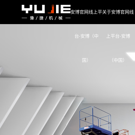
安博官网线上平台
安博官网线上平
关于安博官网线
台-安博（中
上平台-安博
国）
（中国）