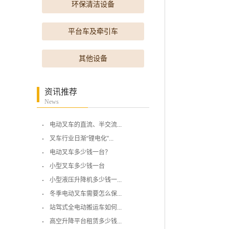
环保清洁设备
平台车及牵引车
其他设备
资讯推荐
News
电动叉车的直流、半交流...
叉车行业日渐“锂电化”...
电动叉车多少钱一台？
小型叉车多少钱一台
小型液压升降机多少钱一...
冬季电动叉车需要怎么保...
站驾式全电动搬运车如何...
高空升降平台租赁多少钱...