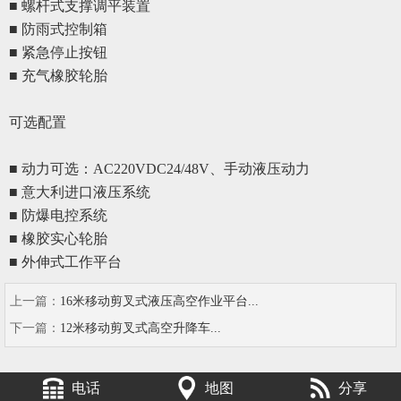
■ 螺杆式支撑调平装置
■ 防雨式控制箱
■ 紧急停止按钮
■ 充气橡胶轮胎
可选配置
■ 动力可选：AC220VDC24/48V、手动液压动力
■
意大利进口液压系统
■
防爆电控系统
■
橡胶实心轮胎
■
外伸式工作平台
上一篇：
16米移动剪叉式液压高空作业平台...
下一篇：
12米移动剪叉式高空升降车...
电话
地图
分享