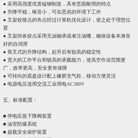
● 采用高强度优质锰钢制造，具有坚固耐用的特点
● 升降平稳，噪音小，可在恶劣的环境下工作
● 叉架铰接点的布点经过计算机优化设计，使之处于理想位
置
●
叉架间各铰点采用无油轴承或者注油嘴，确保设备本身良
好的自润滑
●
剪叉式的升降结构，起升后有较高的稳定性
●
宽大的工作平台和较高的承载能力，使高空作业范围更
广，效率更高，安全更有保障
●
可转向的底盘设计配上橡胶充气轮，移动方便灵活
●
电源电压选用交流工业用电
AC380V
五、
标准配置
：
■ 停电应急下降阀装置
■ 油管防爆系统
■ 超载安全保护装置