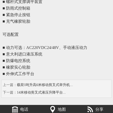
■ 螺杆式支撑调平装置
■ 防雨式控制箱
■ 紧急停止按钮
■ 充气橡胶轮胎
可选配置
■ 动力可选：AC220VDC24/48V、手动液压动力
■
意大利进口液压系统
■
防爆电控系统
■
橡胶实心轮胎
■
外伸式工作平台
上一篇：
载荷1吨升高6米移动剪叉式举升机...
下一篇：
14米移动剪叉式液压升降平台...
电话
地图
分享