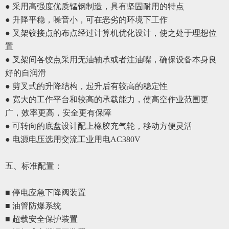
● 采用高强度优质锰钢制造，具有坚固耐用的特点
● 升降平稳，噪音小，可在恶劣的环境下工作
● 叉架铰接点的布点经过计算机优化设计，使之处于理想位
置
●
叉架间各铰点采用无油轴承或者注油嘴，确保设备本身良
好的自润滑
●
剪叉式的升降结构，起升后有较高的稳定性
●
宽大的工作平台和较高的承载能力，使高空作业范围更
广，效率更高，安全更有保障
●
可转向的底盘设计配上橡胶充气轮，移动方便灵活
●
电源电压选用交流工业用电
AC380V
五、
标准配置
：
■ 停电应急下降阀装置
■ 油管防爆系统
■ 超载安全保护装置