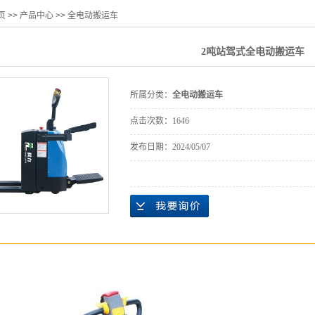
页
>>
产品中心
>>
全电动搬运车
2吨站驾式全电动搬运车
所属分类：
全电动搬运车
点击次数：
1646
发布日期：
2024/05/07
：