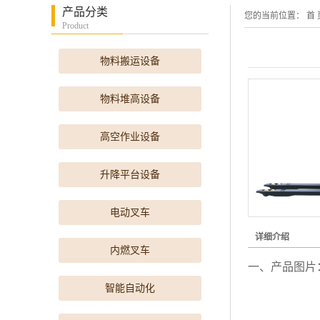
产品分类
您的当前位置：
首 
Product
物料搬运设备
物料堆高设备
高空作业设备
升降平台设备
电动叉车
详细介绍
内燃叉车
一、产品图片
智能自动化