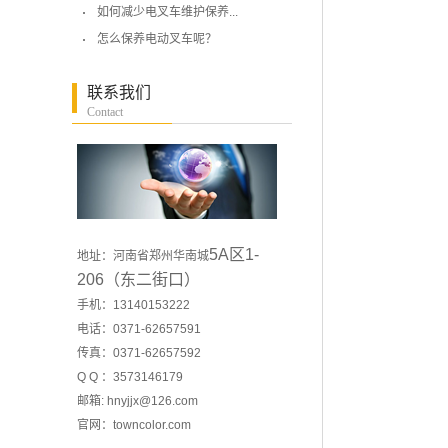
如何减少电叉车维护保养...
怎么保养电动叉车呢？
联系我们
Contact
5A区1-
地址：河南省郑州华南城
206（东二街口）
手机：13140153222
电话：0371-62657591
传真：0371-62657592
Q Q ：3573146179
邮箱: hnyjjx@126.com
官网：
towncolor.com